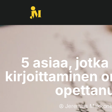
5 asiaa, jotka
kirjoittaminen o
opettan
Jeremias Makkon