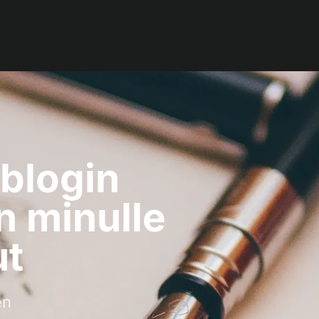
 blogin
n minulle
ut
en