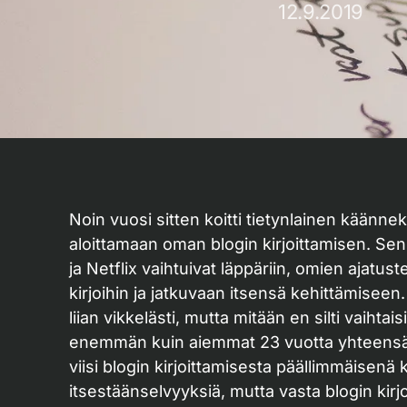
12.9.2019
Noin vuosi sitten koitti tietynlainen käänn
aloittamaan oman blogin kirjoittamisen. Sen 
ja Netflix vaihtuivat läppäriin, omien ajatu
kirjoihin ja jatkuvaan itsensä kehittämiseen. 
liian vikkelästi, mutta mitään en silti vaihta
enemmän kuin aiemmat 23 vuotta yhteensä. 
viisi blogin kirjoittamisesta päällimmäisenä k
itsestäänselvyyksiä, mutta vasta blogin kir