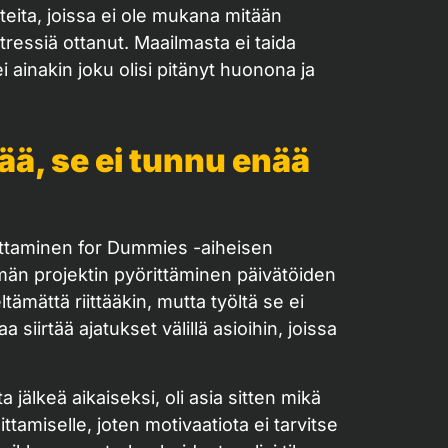
tteita, joissa ei ole mukana mitään
tressiä ottanut. Maailmasta ei taida
 ainakin joku olisi pitänyt huonona ja
ää, se ei tunnu enää
ijoittaminen for Dummies -aiheisen
än projektin pyörittäminen päivätöiden
tämättä riittääkin, mutta työltä se ei
siirtää ajatukset välillä asioihin, joissa
jälkeä aikaiseksi, oli asia sitten mikä
tamiselle, joten motivaatiota ei tarvitse