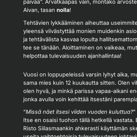
päivää”. Arvatkaapas vain, montako arvostelu
Aivan, tasan
nolla
!
Tehtävien lykkääminen aiheuttaa useimmiten 
yleensä viivästyttää monien muidenkin asioid
ja tehtävälista kasvaa lopulta hallitsematto
tee se tänään. Aloittaminen on vaikeaa, mut
helpottaa tulevaisuuden ajanhallintaa!
Vuosi on loppupeleissä varsin lyhyt aika, mu
sama mies kuin 12 kuukautta sitten. Olen vi
olen hyvä, ja minkä parissa vapaa-aikani e
jonka avulla voin kehittää itsestäni parempi
”
Missä näet itsesi viiden vuoden kuluttua?
”
Itse en osaisi tuohon tällä hetkellä vastata.
Risto Siilasmaankin ahkerasti käyttämän ske
useita vaihtoehtoisia tulevaisuuteen johta