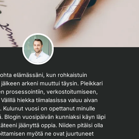
ekohta elämässäni, kun rohkaistuin
jälkeen arkeni muuttui täysin. Pleikkari
sten prosessointiin, verkostoitumiseen,
Välillä hiekka tiimalasissa valuu aivan
isi. Kulunut vuosi on opettanut minulle
Blogin vuosipäivän kunniaksi käyn läpi
äteeni jäänyttä oppia. Niiden pitäisi olla
joittamisen myötä ne ovat juurtuneet