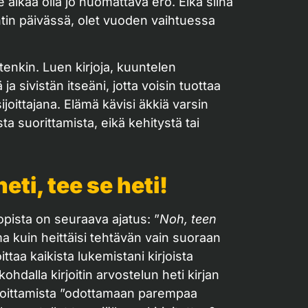
alkaa olla jo huomattava ero. Eikä siinä
ntin päivässä, olet vuoden vaihtuessa
tenkin. Luen kirjoja, kuuntelen
 sivistän itseäni, jotta voisin tuottaa
ijoittajana. Elämä kävisi äkkiä varsin
sta suorittamista, eikä kehitystä tai
heti, tee se heti!
pista on seuraava ajatus: ”
Noh, teen
 kuin heittäisi tehtävän vain suoraan
ittaa kaikista lukemistani kirjoista
dalla kirjoitin arvostelun heti kirjan
irjoittamista ”odottamaan parempaa