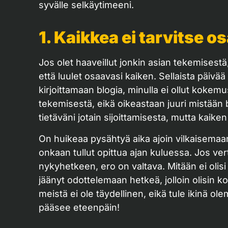
syvälle selkäytimeeni.
1. Kaikkea ei tarvitse os
Jos olet haaveillut jonkin asian tekemisestä,
että luulet osaavasi kaiken. Sellaista päivää e
kirjoittamaan blogia, minulla ei ollut kokemus
tekemisestä, eikä oikeastaan juuri mistään bl
tietäväni jotain sijoittamisesta, mutta kaik
On huikeaa pysähtyä aika ajoin vilkaisemaa
onkaan tullut opittua ajan kuluessa. Jos ve
nykyhetkeen, ero on valtava. Mitään ei olisi
jäänyt odottelemaan hetkeä, jolloin olisin 
meistä ei ole täydellinen, eikä tule ikinä ol
pääsee eteenpäin!