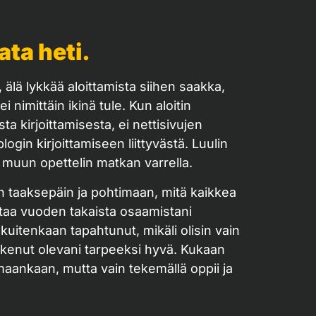
ata heti.
 älä lykkää aloittamista siihen saakka,
i nimittäin ikinä tule. Kun aloitin
ta kirjoittamisesta, ei nettisivujen
ogin kirjoittamiseen liittyvästä. Luulin
en muun opettelin matkan varrella.
n taaksepäin ja pohtimaan, mitä kaikkea
rtaa vuoden takaista osaamistani
 kuitenkaan tapahtunut, mikäli olisin vain
kokenut olevani tarpeeksi hyvä. Kukaan
emaankaan, mutta vain tekemällä oppii ja