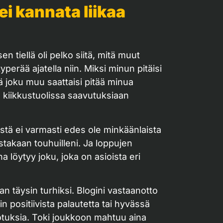
ei kannata liikaa
n tiellä oli pelko siitä, mitä muut
typerää ajatella niin. Miksi minun pitäisi
tä joku muu saattaisi pitää minua
ä kiikkustuolissa saavutuksiaan
istä ei varmasti edes ole minkäänlaista
stakaan touhuilleni. Ja loppujen
a löytyy joku, joka on asioista eri
an täysin turhiksi. Blogini vastaanotto
n positiivista palautetta tai hyvässä
tuksia. Toki joukkoon mahtuu aina