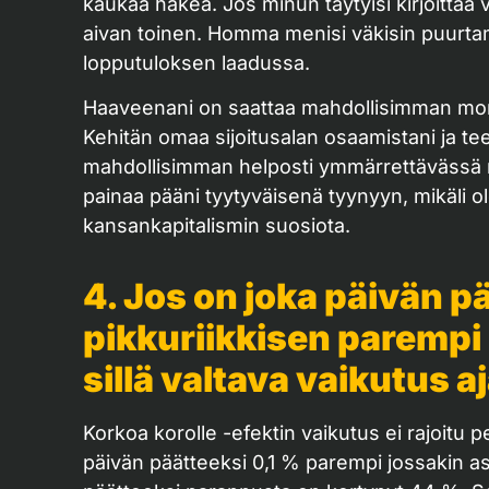
kaukaa hakea. Jos minun täytyisi kirjoittaa 
aivan toinen. Homma menisi väkisin puurta
lopputuloksen laadussa.
Haaveenani on saattaa mahdollisimman mon
Kehitän omaa sijoitusalan osaamistani ja tee
mahdollisimman helposti ymmärrettävässä 
painaa pääni tyytyväisenä tyynyyn, mikäli 
kansankapitalismin suosiota.
4. Jos on joka päivän p
pikkuriikkisen parempi
sillä valtava vaikutus 
Korkoa korolle -efektin vaikutus ei rajoitu p
päivän päätteeksi 0,1 % parempi jossakin a