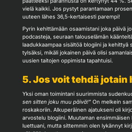
päätteeksi parannusta on kertynyt 44 %. Se 
vielä kaikki. Jos pystyt parantamaan prose
uuteen lähes 36,5-kertaisesti parempi!
Pyrin kehittämään osaamistani joka päivä jo
podcasteja, seuraan talouselämän käänteitä ja
laadukkaampaa sisältöä blogiini ja kehittyä s
tylsäksi, mikäli jokainen päivä olisi samanlai
uusien taitojen oppimista tapahtuisi.
5. Jos voit tehdä jotain 
Yksi oman toimintani suurimmista sudenkuo
sen sitten joku muu päivä!”
On melkein sama
roskakoriin. Alkuperäinen ajatukseni oli kirjo
arvostelu blogiini. Muutaman ensimmäisen koh
luettuani, mutta sittemmin olen lykännyt k