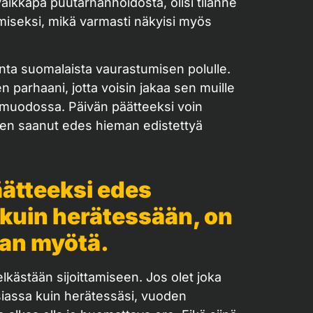
vaikkapa puutarhanhoidosta, olisi tilanne
miseksi, mikä varmasti näkyisi myös
ta suomalaista vaurastumisen polulle.
n parhaani, jotta voisin jakaa sen muille
muodossa. Päivän päätteeksi voin
olen saanut edes hieman edistettyä
äätteeksi edes
 kuin herätessään, on
ajan myötä.
elkästään sijoittamiseen. Jos olet joka
siassa kuin herätessäsi, vuoden