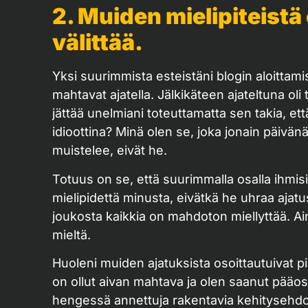
2. Muiden mielipiteistä 
välittää.
Yksi suurimmista esteistäni blogin aloittamise
mahtavat ajatella. Jälkikäteen ajateltuna oli 
jättää unelmiani toteuttamatta sen takia, et
idioottina? Minä olen se, joka jonain päivän
muistelee, eivät he.
Totuus on se, että suurimmalla osalla ihmis
mielipidettä minusta, eivätkä he uhraa ajatu
joukosta kaikkia on mahdoton miellyttää. Ain
mieltä.
Huoleni muiden ajatuksista osoittautuivat pi
on ollut aivan mahtava ja olen saanut pääosi
hengessä annettuja rakentavia kehitysehdo