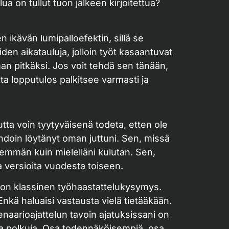
a on tullut tuon jälkeen kirjoitettua?
ikävän lumipalloefektin, sillä se
en aikatauluja, jolloin työt kasaantuvat
man pitkäksi. Jos voit tehdä sen tänään,
ta lopputulos palkitsee varmasti ja
tta voin tyytyväisenä todeta, etten ole
hdoin löytänyt oman juttuni. Sen, missä
nemmän kuin mielelläni kulutan. Sen,
a versioita vuodesta toiseen.
 on klassinen työhaastattelukysymys.
 Enkä haluaisi vastausta vielä tietääkään.
naarioajattelun tavoin ajatuksissani on
via polkuja. Osa todennäköisempiä, osa