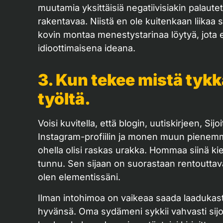
muutamia yksittäisiä negatiivisiakin palaute
rakentavaa. Niistä en ole kuitenkaan liikaa s
kovin montaa menestystarinaa löytyä, jota ei
idioottimaisena ideana.
3. Kun tekee mistä tykk
työltä.
Voisi kuvitella, että blogin, uutiskirjeen, S
Instagram-profiilin ja monen muun pienemm
ohella olisi raskas urakka. Hommaa siinä kiel
tunnu. Sen sijaan on suorastaan rentouttavaa 
olen elementissäni.
Ilman intohimoa on vaikeaa saada laadukasta 
hyvänsä. Oma sydämeni sykkii vahvasti sijoit