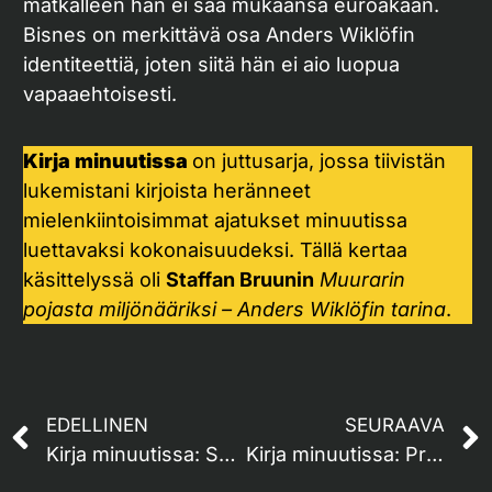
matkalleen hän ei saa mukaansa euroakaan.
Bisnes on merkittävä osa Anders Wiklöfin
identiteettiä, joten siitä hän ei aio luopua
vapaaehtoisesti.
Kirja minuutissa
on juttusarja, jossa tiivistän
lukemistani kirjoista heränneet
mielenkiintoisimmat ajatukset minuutissa
luettavaksi kokonaisuudeksi. Tällä kertaa
käsittelyssä oli
Staffan Bruunin
Muurarin
pojasta miljönääriksi – Anders Wiklöfin tarina
.
EDELLINEN
SEURAAVA
Kirja minuutissa: Superforecasting
Kirja minuutissa: Predictably Irrational