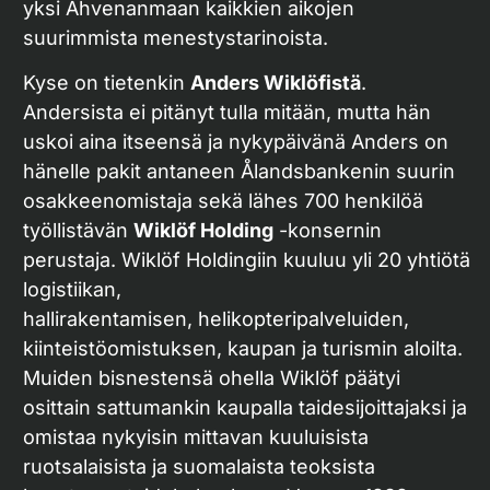
yksi Ahvenanmaan kaikkien aikojen
suurimmista menestystarinoista.
Kyse on tietenkin
Anders Wiklöfistä
.
Andersista ei pitänyt tulla mitään, mutta hän
uskoi aina itseensä ja nykypäivänä Anders on
hänelle pakit antaneen Ålandsbankenin suurin
osakkeenomistaja sekä lähes 700 henkilöä
työllistävän
Wiklöf Holding
-konsernin
perustaja. Wiklöf Holdingiin kuuluu yli 20 yhtiötä
logistiikan,
hallirakentamisen, helikopteripalveluiden,
kiinteistöomistuksen, kaupan ja turismin aloilta.
Muiden bisnestensä ohella Wiklöf päätyi
osittain sattumankin kaupalla taidesijoittajaksi ja
omistaa nykyisin mittavan kuuluisista
ruotsalaisista ja suomalaista teoksista