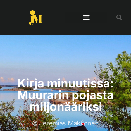
Kirja minuutissa:
Muurarin pojasta
miljonääriksi
Jeremias Makkonen