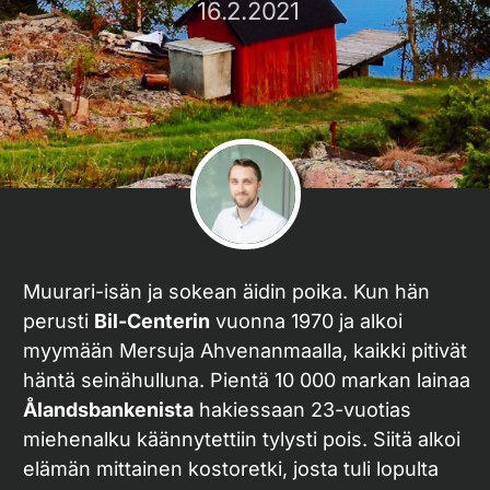
16.2.2021
Muurari-isän ja sokean äidin poika. Kun hän
perusti
Bil-Centerin
vuonna 1970 ja alkoi
myymään Mersuja Ahvenanmaalla, kaikki pitivät
häntä seinähulluna. Pientä 10 000 markan lainaa
Ålandsbankenista
hakiessaan 23-vuotias
miehenalku käännytettiin tylysti pois. Siitä alkoi
elämän mittainen kostoretki, josta tuli lopulta