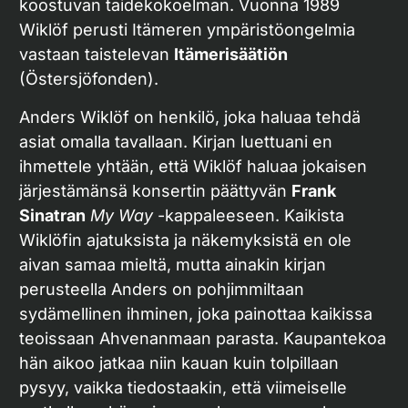
koostuvan taidekokoelman. Vuonna 1989
Wiklöf perusti Itämeren ympäristöongelmia
vastaan taistelevan
Itämerisäätiön
(Östersjöfonden).
Anders Wiklöf on henkilö, joka haluaa tehdä
asiat omalla tavallaan. Kirjan luettuani en
ihmettele yhtään, että Wiklöf haluaa jokaisen
järjestämänsä konsertin päättyvän
Frank
Sinatran
My Way
-kappaleeseen. Kaikista
Wiklöfin ajatuksista ja näkemyksistä en ole
aivan samaa mieltä, mutta ainakin kirjan
perusteella Anders on pohjimmiltaan
sydämellinen ihminen, joka painottaa kaikissa
teoissaan Ahvenanmaan parasta. Kaupantekoa
hän aikoo jatkaa niin kauan kuin tolpillaan
pysyy, vaikka tiedostaakin, että viimeiselle