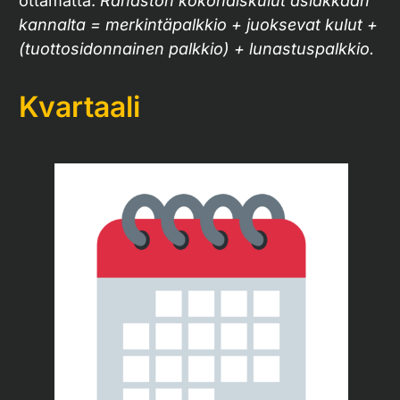
ottamatta.
Rahaston kokonaiskulut asiakkaan
kannalta = merkintäpalkkio + juoksevat kulut +
(tuottosidonnainen palkkio) + lunastuspalkkio.
Kvartaali