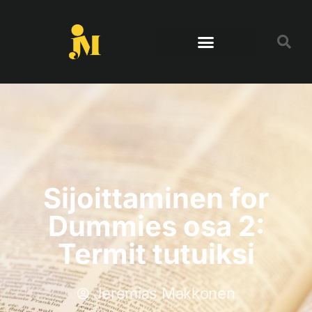
Sijoittaminen for
Dummies osa 2:
Termit tutuiksi
Jeremias Makkonen