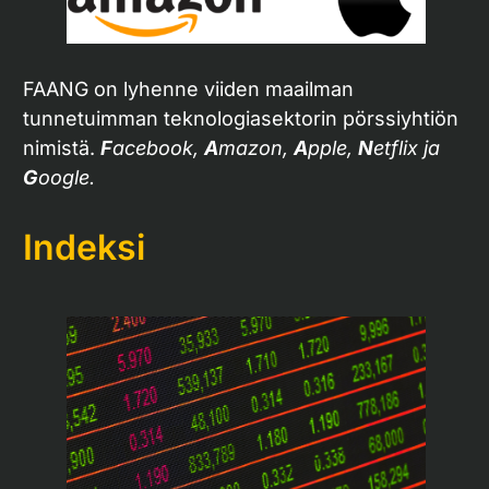
FAANG on lyhenne viiden maailman
tunnetuimman teknologiasektorin pörssiyhtiön
nimistä.
F
acebook,
A
mazon,
A
pple,
N
etflix ja
G
oogle.
Indeksi