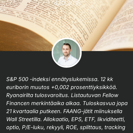
4.10.2018
S&P 500 -indeksi ennätyslukemissa. 12 kk
euriborin muutos +0,002 prosenttiyksikköä.
Ryanairilta tulosvaroitus. Listautuvan Fellow
Financen merkintäaika alkaa. Tuloskasvua jopa
21 kvartaalia putkeen. FAANG-jätit miinuksella
Wall Streetilla. Allokaatio, EPS, ETF, likviditeetti,
optio, P/E-luku, rekyyli, ROE, splittaus, tracking