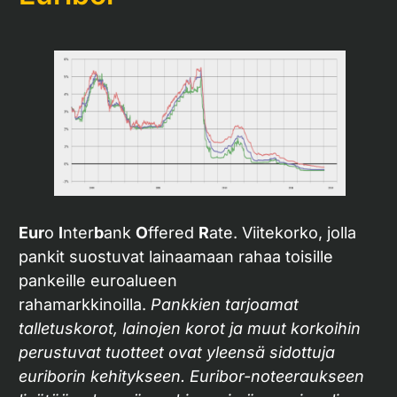
Eur
o
I
nter
b
ank
O
ffered
R
ate. Viitekorko, jolla
pankit suostuvat lainaamaan rahaa toisille
pankeille euroalueen
rahamarkkinoilla.
Pankkien tarjoamat
talletuskorot, lainojen korot ja muut korkoihin
perustuvat tuotteet ovat yleensä sidottuja
euriborin kehitykseen. Euribor-noteeraukseen