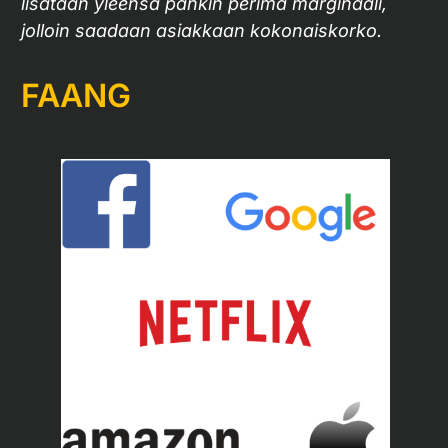
lisätään yleensä pankin perimä marginaali,
jolloin saadaan asiakkaan kokonaiskorko.
FAANG