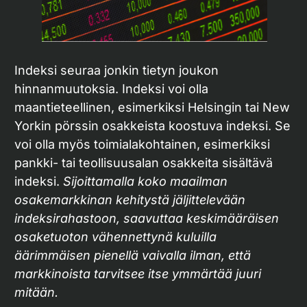
Indeksi seuraa jonkin tietyn joukon
hinnanmuutoksia. Indeksi voi olla
maantieteellinen, esimerkiksi Helsingin tai New
Yorkin pörssin osakkeista koostuva indeksi. Se
voi olla myös toimialakohtainen, esimerkiksi
pankki- tai teollisuusalan osakkeita sisältävä
indeksi.
Sijoittamalla koko maailman
osakemarkkinan kehitystä jäljittelevään
indeksirahastoon, saavuttaa keskimääräisen
osaketuoton vähennettynä kuluilla
äärimmäisen pienellä vaivalla ilman, että
markkinoista tarvitsee itse ymmärtää juuri
mitään.