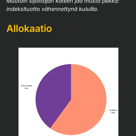
Muutoin sijoittajan käteen jää musta pekka:
indeksituotto vähennettynä kuluilla.
Allokaatio