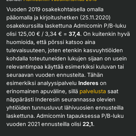
Vuoden 2019 osakekohtaisella omalla
pääomalla ja kirjoitushetken (25.11.2020)
osakekurssilla laskettuna Admicomin P/B-luku
olisi 125,00 € / 3,34 € =
37,4
. On kuitenkin hyvä
huomioida, että pörssi katsoo aina
tulevaisuuteen, joten etenkin kasvuyhtiöiden
kohdalla toteutuneiden lukujen sijaan on usein
relevantimpaa käyttää esimerkiksi kuluvan tai
seuraavan vuoden ennusteita. Tähän
esimerkiksi analyysipalvelu
Inderes
on
erinomainen apuväline, sillä
palvelusta
saat
näppärästi Inderesin seurannassa olevien
yhtiöiden tunnusluvut lähivuosien ennusteilla
laskettuna. Admicomin tapauksessa P/B-luku
vuoden 2021 ennusteilla olisi
22,1
.