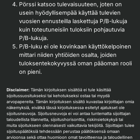
Pörssi katsoo tulevaisuuteen, joten on
usein hyödyllisempää käyttää tulevien
vuosien ennusteilla laskettuja P/B-lukuja
kuin toteutuneisiin tuloksiin pohjautuvia
P/B-lukuja.
P/B-luku ei ole kovinkaan käyttökelpoinen
mittari niiden yhtiöiden osalta, joiden
tuloksentekokyvyssä oman pääoman rooli
on pieni.
Disclaimer:
Tämän kirjoituksen sisältöä ei tule käsittää
sijoitussuositukseksi tai kehotukseksi ostaa tai myydä
arvopapereita. Tämän kirjoituksen sisältö kuvastaa kirjoittajan omia
näkemyksiä, eivätkä tässä kirjoituksessa esitetyt ajatukset ole
sijoitusneuvoja. Sijoitusneuvoja ei voi antaa tuntematta sijoittajan
taloudellista tilannetta, sijoitushorisonttia, riskinsietokykyä tai
muita sijoitukseen olennaisesti vaikuttavia tekijöitä. Sijoittajan tulee
sijoituspäätöksiä tehdessään perustaa päätöksensä omaan
arvioonsa sekä ottaa huomioon omat tavoitteensa ja taloudellinen