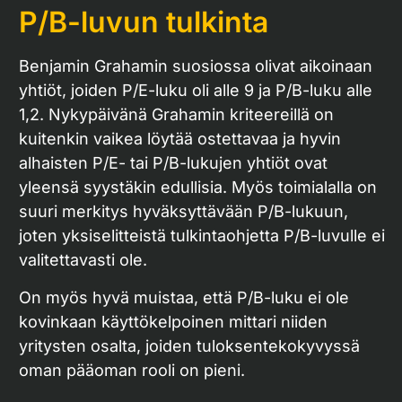
P/B-luvun tulkinta
Benjamin Grahamin suosiossa olivat aikoinaan
yhtiöt, joiden P/E-luku oli alle 9 ja P/B-luku alle
1,2. Nykypäivänä Grahamin kriteereillä on
kuitenkin vaikea löytää ostettavaa ja hyvin
alhaisten P/E- tai P/B-lukujen yhtiöt ovat
yleensä syystäkin edullisia. Myös toimialalla on
suuri merkitys hyväksyttävään P/B-lukuun,
joten yksiselitteistä tulkintaohjetta P/B-luvulle ei
valitettavasti ole.
On myös hyvä muistaa, että P/B-luku ei ole
kovinkaan käyttökelpoinen mittari niiden
yritysten osalta, joiden tuloksentekokyvyssä
oman pääoman rooli on pieni.