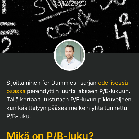
15.12.2020
Sijoittaminen for Dummies -sarjan
edellisessä
osassa
perehdyttiin juurta jaksaen P/E-lukuun.
Tällä kertaa tutustutaan P/E-luvun pikkuveljeen,
kun käsittelyyn pääsee melkein yhtä tunnettu
P/B-luku.
Mikä on P/B-luku?