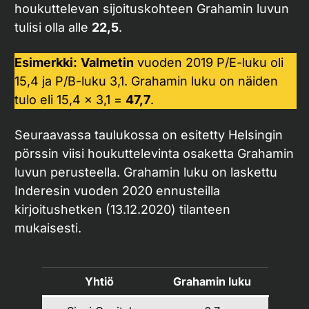
houkuttelevan sijoituskohteen Grahamin luvun
tulisi olla alle
22,5
.
Esimerkki:
Valmetin
vuoden 2019 P/E-luku oli
15,4 ja P/B-luku 3,1. Grahamin luku on näiden
tulo eli 15,4 x 3,1 =
47,7
.
Seuraavassa taulukossa on esitetty Helsingin
pörssin viisi houkuttelevinta osaketta Grahamin
luvun perusteella. Grahamin luku on laskettu
Inderesin vuoden 2020 ennusteilla
kirjoitushetken (13.12.2020) tilanteen
mukaisesti.
Yhtiö
Grahamin luku