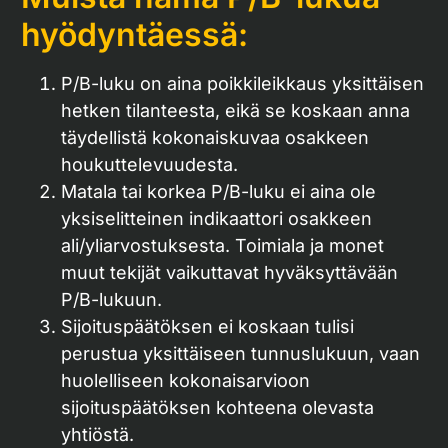
hyödyntäessä:
P/B-luku on aina poikkileikkaus yksittäisen
hetken tilanteesta, eikä se koskaan anna
täydellistä kokonaiskuvaa osakkeen
houkuttelevuudesta.
Matala tai korkea P/B-luku ei aina ole
yksiselitteinen indikaattori osakkeen
ali/yliarvostuksesta. Toimiala ja monet
muut tekijät vaikuttavat hyväksyttävään
P/B-lukuun.
Sijoituspäätöksen ei koskaan tulisi
perustua yksittäiseen tunnuslukuun, vaan
huolelliseen kokonaisarvioon
sijoituspäätöksen kohteena olevasta
yhtiöstä.