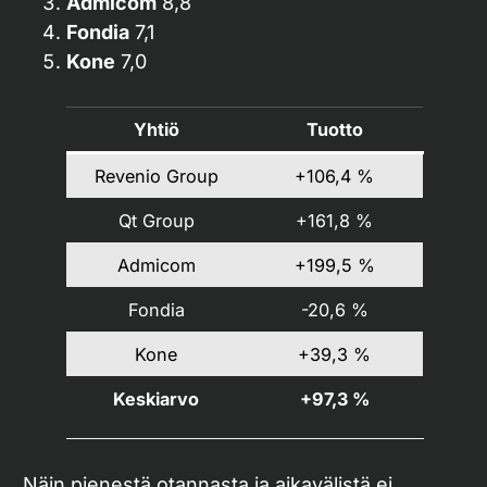
Admicom
8,8
Fondia
7,1
Kone
7,0
Yhtiö
Tuotto
Revenio Group
+106,4 %
Qt Group
+161,8 %
Admicom
+199,5 %
Fondia
-20,6 %
Kone
+39,3 %
Keskiarvo
+97,3 %
Näin pienestä otannasta ja aikavälistä ei