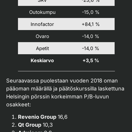
SRV
-23,6 %
Outokumpu
-15,0 %
Innofactor
+84,1 %
Ovaro
-14,0 %
Apetit
-14,0 %
Keskiarvo
+3,5 %
Seuraavassa puolestaan vuoden 2018 oman
pääoman määrällä ja päätöskurssilla laskettuna
Helsingin pörssin korkeimman P/B-luvun
osakkeet:
Revenio Group
16,6
Qt Group
10,3