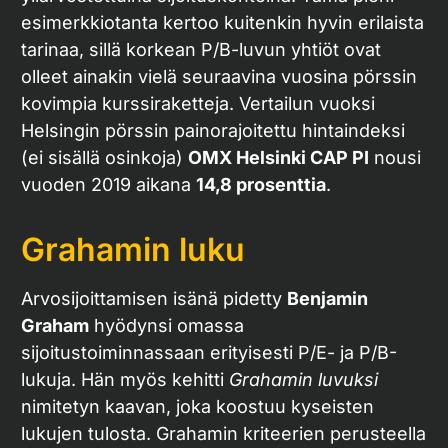
esimerkkiotanta kertoo kuitenkin hyvin erilaista
tarinaa, sillä korkean P/B-luvun yhtiöt ovat
olleet ainakin vielä seuraavina vuosina pörssin
kovimpia kurssiraketteja. Vertailun vuoksi
Helsingin pörssin painorajoitettu hintaindeksi
(ei sisällä osinkoja)
OMX Helsinki CAP PI
nousi
vuoden 2019 aikana
14,8 prosenttia
.
Grahamin luku
Arvosijoittamisen isänä pidetty
Benjamin
Graham
hyödynsi omassa
sijoitustoiminnassaan erityisesti P/E- ja P/B-
lukuja. Hän myös kehitti
Grahamin luvuksi
nimitetyn kaavan, joka koostuu kyseisten
lukujen tulosta. Grahamin kriteerien perusteella