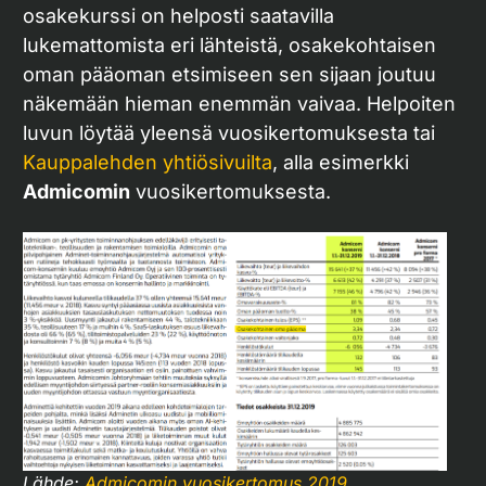
osakekurssi on helposti saatavilla
lukemattomista eri lähteistä, osakekohtaisen
oman pääoman etsimiseen sen sijaan joutuu
näkemään hieman enemmän vaivaa. Helpoiten
luvun löytää yleensä vuosikertomuksesta tai
Kauppalehden yhtiösivuilta
, alla esimerkki
Admicomin
vuosikertomuksesta.
Lähde:
Admicomin vuosikertomus 2019