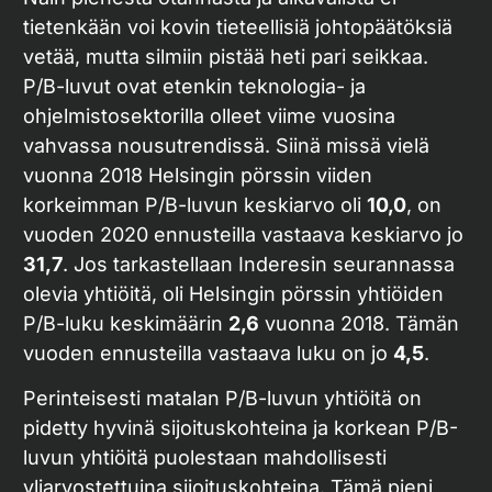
tietenkään voi kovin tieteellisiä johtopäätöksiä
vetää, mutta silmiin pistää heti pari seikkaa.
P/B-luvut ovat etenkin teknologia- ja
ohjelmistosektorilla olleet viime vuosina
vahvassa nousutrendissä. Siinä missä vielä
vuonna 2018 Helsingin pörssin viiden
korkeimman P/B-luvun keskiarvo oli
10,0
, on
vuoden 2020 ennusteilla vastaava keskiarvo jo
31,7
. Jos tarkastellaan Inderesin seurannassa
olevia yhtiöitä, oli Helsingin pörssin yhtiöiden
P/B-luku keskimäärin
2,6
vuonna 2018. Tämän
vuoden ennusteilla vastaava luku on jo
4,5
.
Perinteisesti matalan P/B-luvun yhtiöitä on
pidetty hyvinä sijoituskohteina ja korkean P/B-
luvun yhtiöitä puolestaan mahdollisesti
yliarvostettuina sijoituskohteina. Tämä pieni