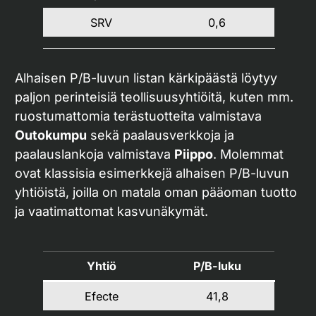
SRV
0,6
Alhaisen P/B-luvun listan kärkipäästä löytyy
paljon perinteisiä teollisuusyhtiöitä, kuten mm.
ruostumattomia terästuotteita valmistava
Outokumpu
sekä paalausverkkoja ja
paalauslankoja valmistava
Piippo
. Molemmat
ovat klassisia esimerkkejä alhaisen P/B-luvun
yhtiöistä, joilla on matala oman pääoman tuotto
ja vaatimattomat kasvunäkymät.
Yhtiö
P/B-luku
Efecte
41,8