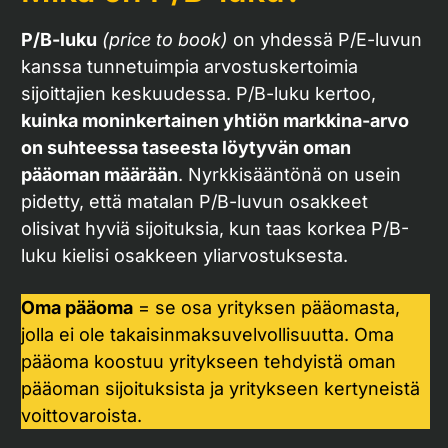
P/B-luku
(price to book)
on yhdessä P/E-luvun
kanssa tunnetuimpia arvostuskertoimia
sijoittajien keskuudessa. P/B-luku kertoo,
kuinka moninkertainen yhtiön markkina-arvo
on suhteessa taseesta löytyvän oman
pääoman määrään
. Nyrkkisääntönä on usein
pidetty, että matalan P/B-luvun osakkeet
olisivat hyviä sijoituksia, kun taas korkea P/B-
luku kielisi osakkeen yliarvostuksesta.
Oma pääoma
= se osa yrityksen pääomasta,
jolla ei ole takaisinmaksuvelvollisuutta. Oma
pääoma koostuu yritykseen tehdyistä oman
pääoman sijoituksista ja yritykseen kertyneistä
voittovaroista.