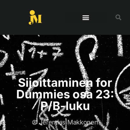
Sijoittaminen for
Dummies osa 23:
P/B-luku
Jeremias Makkonen