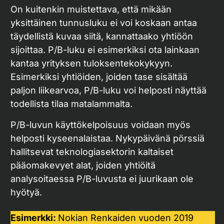
On kuitenkin muistettava, että mikään
yksittäinen tunnusluku ei voi koskaan antaa
täydellistä kuvaa siitä, kannattaako yhtiöön
sijoittaa. P/B-luku ei esimerkiksi ota lainkaan
kantaa yrityksen tuloksentekokykyyn.
Esimerkiksi yhtiöiden, joiden tase sisältää
paljon liikearvoa, P/B-luku voi helposti näyttää
todellista tilaa matalammalta.
P/B-luvun käyttökelpoisuus voidaan myös
helposti kyseenalaistaa. Nykypäivänä pörssiä
hallitsevat teknologiasektorin kaltaiset
pääomakevyet alat, joiden yhtiöitä
analysoitaessa P/B-luvusta ei juurikaan ole
hyötyä.
Esimerkki:
Nokian Renkaiden vuoden 2019