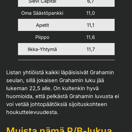
Sievi Capital
6,7
Oma Säästöpankki
11,0
Apetit
11,1
Piippo
11,6
Ilkka-Yhtymä
11,7
Listan yhtiöistä kaikki läpäisisivät Grahamin
seulan, sillä jokaisen Grahamin luku jää
lukeman 22,5 alle. On kuitenkin hyvä
huomioida, että pelkästä Grahamin luvusta ei
voi vetää johtopäätöksiä sijoituskohteen
houkuttelevuudesta.
Muista nämä P/B-lukua