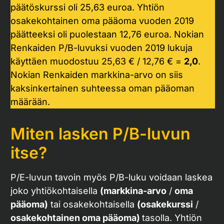
päätöskurssi oli 25,63 euroa. Yhtiön
osakekohtainen oma pääoma vuoden 2019
päätteeksi oli puolestaan 12,76 euroa. Nokian
Renkaiden P/B-luvuksi vuoden 2019 lukuja
käyttäen muodostuu 25,63 € / 12,76 € =
2,0
.
Nokian Renkaiden markkina-arvo on siis
kaksinkertainen suhteessa oman pääoman
määrään.
Miten lasken P/B-luvun
itse?
P/E-luvun tavoin myös P/B-luku voidaan laskea
joko yhtiökohtaisella
(markkina-arvo
/
oma
pääoma)
tai osakekohtaisella
(osakekurssi
/
osakekohtainen oma pääoma)
tasolla. Yhtiön