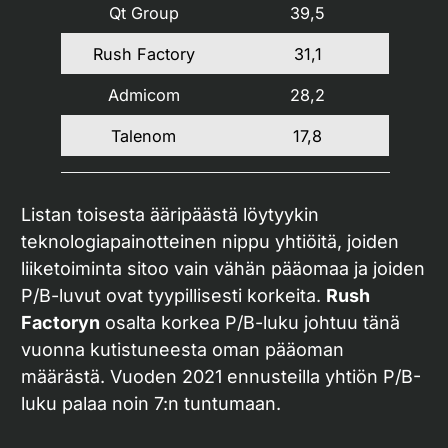
Qt Group
39,5
Rush Factory
31,1
Admicom
28,2
Talenom
17,8
Listan toisesta ääripäästä löytyykin
teknologiapainotteinen nippu yhtiöitä, joiden
liiketoiminta sitoo vain vähän pääomaa ja joiden
P/B-luvut ovat tyypillisesti korkeita.
Rush
Factoryn
osalta korkea P/B-luku johtuu tänä
vuonna kutistuneesta oman pääoman
määrästä. Vuoden 2021 ennusteilla yhtiön P/B-
luku palaa noin 7:n tuntumaan.