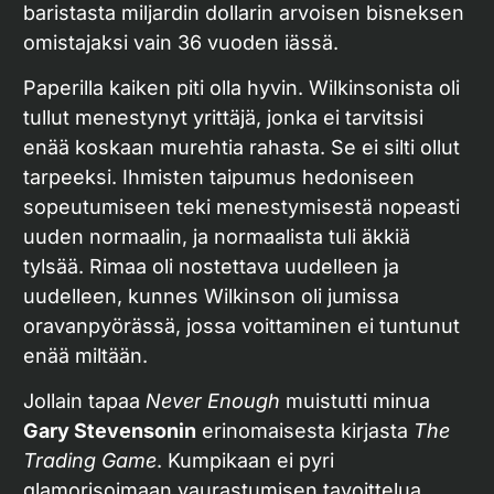
baristasta miljardin dollarin arvoisen bisneksen
omistajaksi vain 36 vuoden iässä.
Paperilla kaiken piti olla hyvin. Wilkinsonista oli
tullut menestynyt yrittäjä, jonka ei tarvitsisi
enää koskaan murehtia rahasta. Se ei silti ollut
tarpeeksi. Ihmisten taipumus hedoniseen
sopeutumiseen teki menestymisestä nopeasti
uuden normaalin, ja normaalista tuli äkkiä
tylsää. Rimaa oli nostettava uudelleen ja
uudelleen, kunnes Wilkinson oli jumissa
oravanpyörässä, jossa voittaminen ei tuntunut
enää miltään.
Jollain tapaa
Never Enough
muistutti minua
Gary Stevensonin
erinomaisesta kirjasta
The
Trading Game
. Kumpikaan ei pyri
glamorisoimaan vaurastumisen tavoittelua.