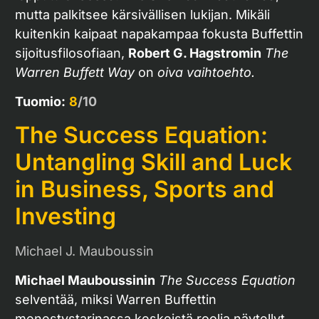
mutta palkitsee kärsivällisen lukijan. Mikäli
kuitenkin kaipaat napakampaa fokusta Buffettin
sijoitusfilosofiaan,
Robert G. Hagstromin
The
Warren Buffett Way
on
oiva vaihtoehto.
Tuomio:
8
/10
The Success Equation:
Untangling Skill and Luck
in Business, Sports and
Investing
Michael J. Mauboussin
Michael Mauboussinin
The Success Equation
selventää, miksi Warren Buffettin
menestystarinassa keskeistä roolia näytellyt