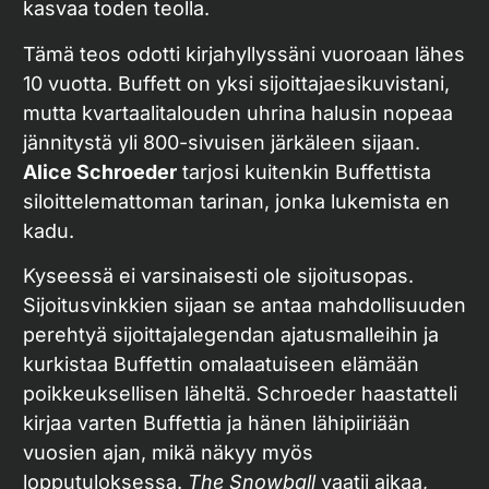
kasvaa toden teolla.
Tämä teos odotti kirjahyllyssäni vuoroaan lähes
10 vuotta. Buffett on yksi sijoittajaesikuvistani,
mutta kvartaalitalouden uhrina halusin nopeaa
jännitystä yli 800-sivuisen järkäleen sijaan.
Alice Schroeder
tarjosi kuitenkin Buffettista
siloittelemattoman tarinan, jonka lukemista en
kadu.
Kyseessä ei varsinaisesti ole sijoitusopas.
Sijoitusvinkkien sijaan se antaa mahdollisuuden
perehtyä sijoittajalegendan ajatusmalleihin ja
kurkistaa Buffettin omalaatuiseen elämään
poikkeuksellisen läheltä. Schroeder haastatteli
kirjaa varten Buffettia ja hänen lähipiiriään
vuosien ajan, mikä näkyy myös
lopputuloksessa.
The Snowball
vaatii aikaa,