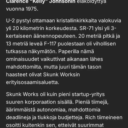
Clarence “Kelly” Johnsonin
eläköidyttyä
vuonna 1975.
U-2 pystyi ottamaan kristallinkirkkaita valokuvia
yli 20 kilometrin korkeudesta. SR-71 ylsi yli 3-
kertaiseen äänennopeuteen. 20 metriä pitkä ja
13 metriä leveä F-117 puolestaan oli vihollisen
tutkassa näkymätön. Paperilla nämä
ominaisuudet vaikuttivat aikanaan lähes
mahdottomilta, mutta juuri tämän tason
haasteet olivat Skunk Worksin
erityisosaamisaluetta.
Skunk Works oli kuin pieni startup-yritys
suuren korporaation sisällä. Pieniä tiimejä,
äärimmäistä autonomiaa, mahdottomia
deadlineja ja tiukkoja budjetteja. Rich tiimeineen
osoitti kuitenkin sen, etteivät suurimmat