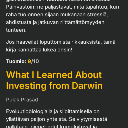
Päinvastoin: ne paljastavat, mitä tapahtuu, kun
raha tuo onnen sijaan mukanaan stressiä,
ahdistusta ja jatkuvan riittämättömyyden
tunteen.
Jos haaveilet loputtomista rikkauksista, tämä
kirja kannattaa lukea ensin!
Tuomio:
9
/10
What I Learned About
Investing from Darwin
Pulak Prasad
Evoluutiobiologialla ja sijoittamisella on
yllättävän paljon yhteistä. Selviytymisestä
palkitaan, pienet edut kumuloituvat ja