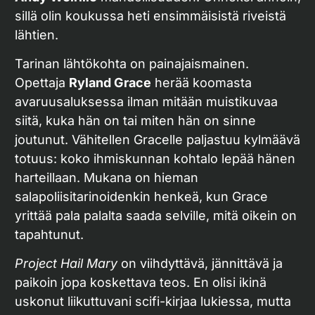
sillä olin koukussa heti ensimmäisistä riveistä
lähtien.
Tarinan lähtökohta on painajaismainen.
Opettaja
Ryland Grace
herää koomasta
avaruusaluksessa ilman mitään muistikuvaa
siitä, kuka hän on tai miten hän on sinne
joutunut. Vähitellen Gracelle paljastuu kylmäävä
totuus: koko ihmiskunnan kohtalo lepää hänen
harteillaan. Mukana on hieman
salapoliisitarinoidenkin henkeä, kun Grace
yrittää pala palalta saada selville, mitä oikein on
tapahtunut.
Project Hail Mary
on viihdyttävä, jännittävä ja
paikoin jopa koskettava teos. En olisi ikinä
uskonut liikuttuvani scifi-kirjaa lukiessa, mutta