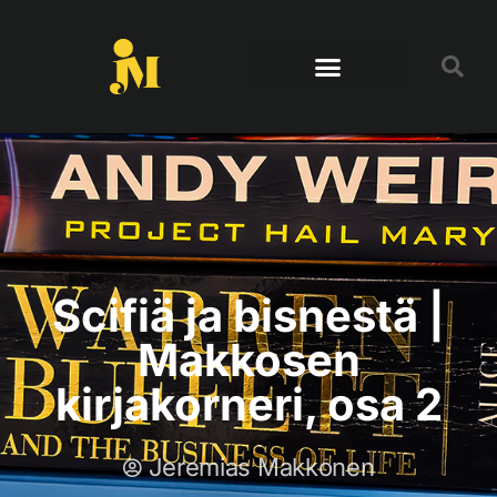
Scifiä ja bisnestä |
Makkosen
kirjakorneri, osa 2
Jeremias Makkonen