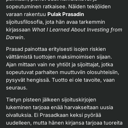
sopeutuminen ratkaisee. Näiden tekijöiden
varaan rakentuu
Pulak Prasadin
sijoitusfilosofia, jota hän avaa tarkemmin
kirjassaan
What I Learned About Investing from
Darwin
.
Prasad painottaa erityisesti isojen riskien
välttämistä tuottojen maksimoimisen sijaan.
Ajan mittaan vain ne yhtiöt ja sijoittajat, jotka
sopeutuvat parhaiten muuttuviin olosuhteisiin,
pysyvät hengissä. Tuotto ei ole tavoite, vaan
seuraus.
Tietyn pisteen jälkeen sijoituskirjojen
lukeminen tarjoaa enää harvakseltaan uusia
oivalluksia. Ei Prasadkaan keksi pyörää
uudelleen, mutta hänen kirjansa tarjoaa tuoreita