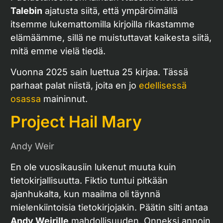
Talebin
ajatusta siitä, että ympäröimällä
itsemme lukemattomilla kirjoilla rikastamme
elämäämme, sillä ne muistuttavat kaikesta siitä,
mitä emme vielä tiedä.
Vuonna 2025 sain luettua 25 kirjaa. Tässä
parhaat palat niistä, joita en jo
edellisessä
osassa
maininnut.
Project Hail Mary
Andy Weir
En ole vuosikausiin lukenut muuta kuin
tietokirjallisuutta. Fiktio tuntui pitkään
ajanhukalta, kun maailma oli täynnä
mielenkiintoisia tietokirjojakin. Päätin silti antaa
Andy Weirille
mahdollisuuden. Onneksi annoin,