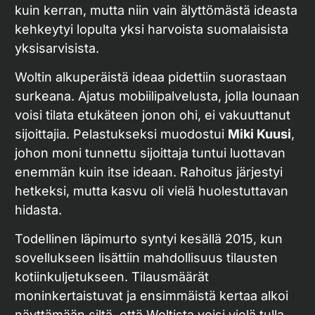
kuin kerran, mutta niin vain älyttömästä ideasta
kehkeytyi lopulta yksi harvoista suomalaisista
yksisarvisista.
Woltin alkuperäistä ideaa pidettiin suorastaan
surkeana. Ajatus mobiilipalvelusta, jolla lounaan
voisi tilata etukäteen jonon ohi, ei vakuuttanut
sijoittajia. Pelastukseksi muodostui
Miki Kuusi
,
johon moni tunnettu sijoittaja tuntui luottavan
enemmän kuin itse ideaan. Rahoitus järjestyi
hetkeksi, mutta kasvu oli vielä huolestuttavan
hidasta.
Todellinen läpimurto syntyi kesällä 2015, kun
sovellukseen lisättiin mahdollisuus tilausten
kotiinkuljetukseen. Tilausmäärät
moninkertaistuvat ja ensimmäistä kertaa alkoi
näyttämään siltä, että Woltista voisi vielä tulla