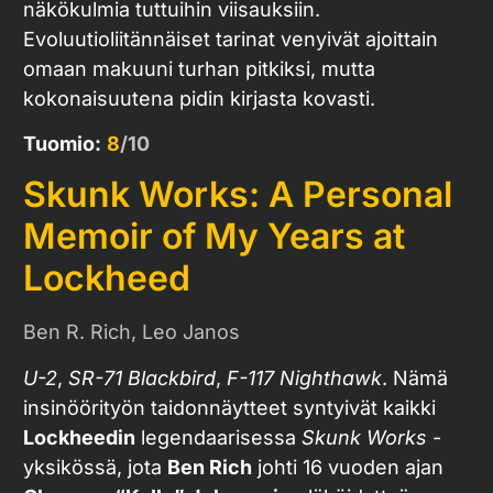
näkökulmia tuttuihin viisauksiin.
Evoluutioliitännäiset tarinat venyivät ajoittain
omaan makuuni turhan pitkiksi, mutta
kokonaisuutena pidin kirjasta kovasti.
Tuomio:
8
/10
Skunk Works: A Personal
Memoir of My Years at
Lockheed
Ben R. Rich, Leo Janos
U-2
,
SR-71 Blackbird
,
F-117 Nighthawk
. Nämä
insinöörityön taidonnäytteet syntyivät kaikki
Lockheedin
legendaarisessa
Skunk Works
-
yksikössä, jota
Ben Rich
johti 16 vuoden ajan