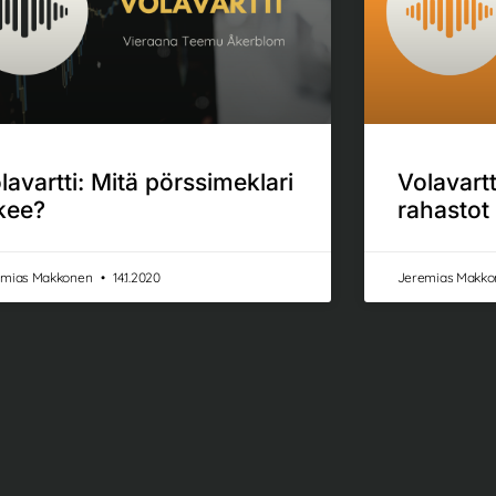
Volavart
lavartti: Mitä pörssimeklari
rahastot
kee?
Jeremias Makk
emias Makkonen
14.1.2020