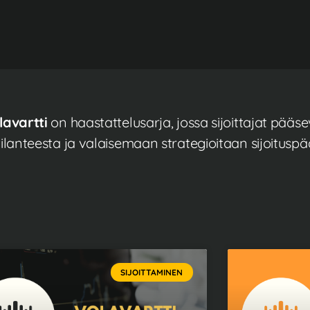
lavartti
on haastattelusarja, jossa sijoittajat pä
nteesta ja valaisemaan strategioitaan sijoituspä
SIJOITTAMINEN