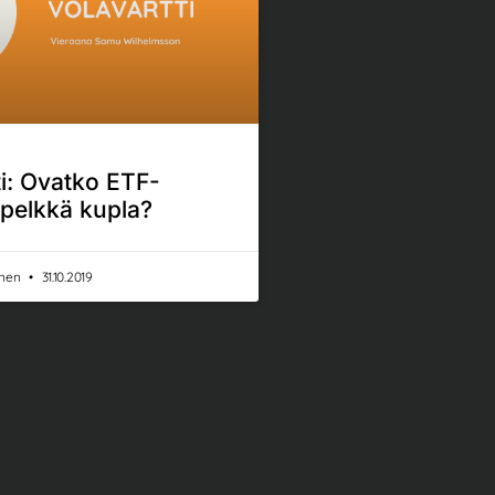
ti: Ovatko ETF-
 pelkkä kupla?
onen
31.10.2019