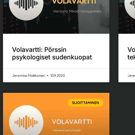
Volavartti: Pörssin
Vo
psykologiset sudenkuopat
te
Jeremias Makkonen
10.9.2020
Jer
SIJOITTAMINEN