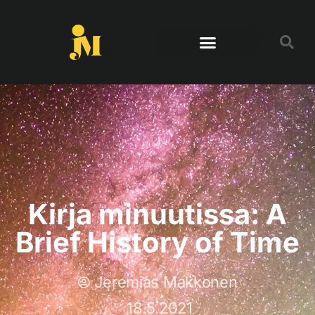
Kirja minuutissa: A
Brief History of Time
Jeremias Makkonen
18.5.2021