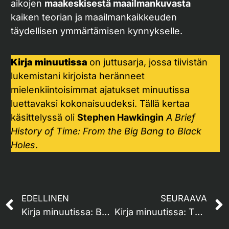
aikojen
maakeskisestä maailmankuvasta
kaiken teorian ja maailmankaikkeuden
täydellisen ymmärtämisen kynnykselle.
Kirja minuutissa
on juttusarja, jossa tiivistän
lukemistani kirjoista heränneet
mielenkiintoisimmat ajatukset minuutissa
luettavaksi kokonaisuudeksi. Tällä kertaa
käsittelyssä oli
Stephen Hawkingin
A Brief
History of Time: From the Big Bang to Black
Holes
.
EDELLINEN
SEURAAVA
Kirja minuutissa: Bad Blood
Kirja minuutissa: Think Again