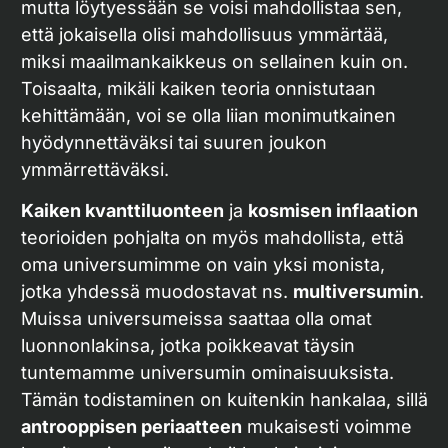
mutta löytyessään se voisi mahdollistaa sen,
että jokaisella olisi mahdollisuus ymmärtää,
miksi maailmankaikkeus on sellainen kuin on.
Toisaalta, mikäli kaiken teoria onnistutaan
kehittämään, voi se olla liian monimutkainen
hyödynnettäväksi tai suuren joukon
ymmärrettäväksi.
Kaiken kvanttiluonteen
ja
kosmisen inflaation
teorioiden pohjalta on myös mahdollista, että
oma universumimme on vain yksi monista,
jotka yhdessä muodostavat ns.
multiversumin
.
Muissa universumeissa saattaa olla omat
luonnonlakinsa, jotka poikkeavat täysin
tuntemamme universumin ominaisuuksista.
Tämän todistaminen on kuitenkin hankalaa, sillä
antrooppisen periaatteen
mukaisesti voimme