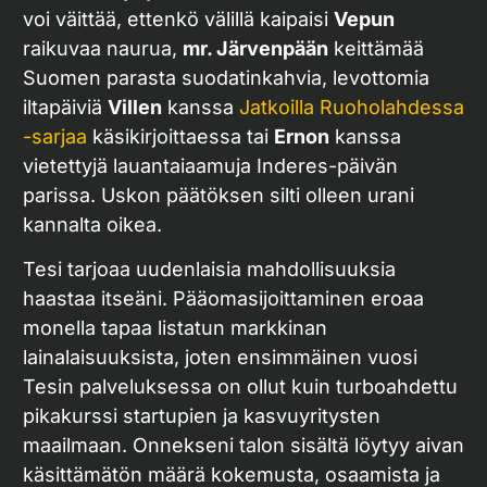
voi väittää, ettenkö välillä kaipaisi
Vepun
raikuvaa naurua,
mr. Järvenpään
keittämää
Suomen parasta suodatinkahvia, levottomia
iltapäiviä
Villen
kanssa
Jatkoilla Ruoholahdessa
-sarjaa
käsikirjoittaessa tai
Ernon
kanssa
vietettyjä lauantaiaamuja Inderes-päivän
parissa. Uskon päätöksen silti olleen urani
kannalta oikea.
Tesi tarjoaa uudenlaisia mahdollisuuksia
haastaa itseäni. Pääomasijoittaminen eroaa
monella tapaa listatun markkinan
lainalaisuuksista, joten ensimmäinen vuosi
Tesin palveluksessa on ollut kuin turboahdettu
pikakurssi startupien ja kasvuyritysten
maailmaan. Onnekseni talon sisältä löytyy aivan
käsittämätön määrä kokemusta, osaamista ja