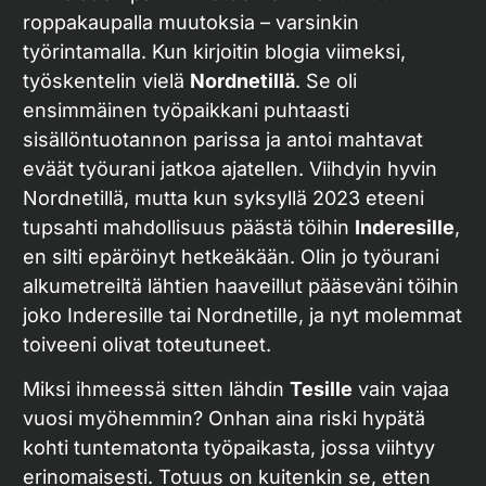
roppakaupalla muutoksia – varsinkin
työrintamalla. Kun kirjoitin blogia viimeksi,
työskentelin vielä
Nordnetillä
. Se oli
ensimmäinen työpaikkani puhtaasti
sisällöntuotannon parissa ja antoi mahtavat
eväät työurani jatkoa ajatellen. Viihdyin hyvin
Nordnetillä, mutta kun syksyllä 2023 eteeni
tupsahti mahdollisuus päästä töihin
Inderesille
,
en silti epäröinyt hetkeäkään. Olin jo työurani
alkumetreiltä lähtien haaveillut pääseväni töihin
joko Inderesille tai Nordnetille, ja nyt molemmat
toiveeni olivat toteutuneet.
Miksi ihmeessä sitten lähdin
Tesille
vain vajaa
vuosi myöhemmin? Onhan aina riski hypätä
kohti tuntematonta työpaikasta, jossa viihtyy
erinomaisesti. Totuus on kuitenkin se, etten