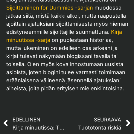
Sijoittaminen for Dummies -sarjan
muodossa
jatkaa siitä, mistä kaikki alkoi, mutta raapustella
ajoittain ajatuksiani sijoittamisesta myös hieman
edistyneemmille sijoittajille suunnattuna.
Kirja
minuutissa -sarja
on puolestaan historiaa,
mutta lukeminen on edelleen osa arkeani ja
kirjat tulevat näkymään blogissani tavalla tai
toisella. Olen myös kova innostumaan uusista
asioista, joten blogini tulee varmasti toimimaan
eräänlaisena välineenä jäsennellä ajatuksiani
aiheista, joita pidän erityisen mielenkiintoisina.
EDELLINEN
SEURAAVA
Kirja minuutissa: The Splendid and the Vile
Tuototonta riskiä