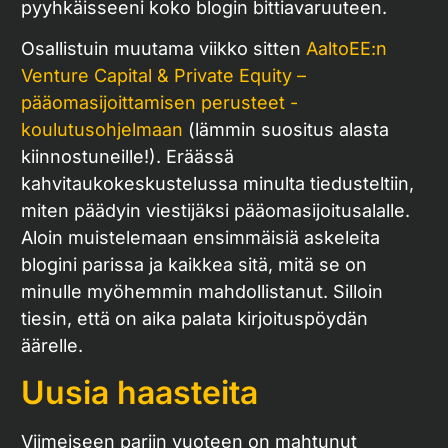
pyyhkäisseeni koko blogin bittiavaruuteen.
Osallistuin muutama viikko sitten
AaltoEE:n
Venture Capital & Private Equity –
pääomasijoittamisen perusteet -
koulutusohjelmaan
(lämmin suositus alasta
kiinnostuneille!). Eräässä
kahvitaukokeskustelussa minulta tiedusteltiin,
miten päädyin viestijäksi pääomasijoitusalalle.
Aloin muistelemaan ensimmäisiä askeleita
blogini parissa ja kaikkea sitä, mitä se on
minulle myöhemmin mahdollistanut. Silloin
tiesin, että on aika palata kirjoituspöydän
äärelle.
Uusia haasteita
Viimeiseen pariin vuoteen on mahtunut