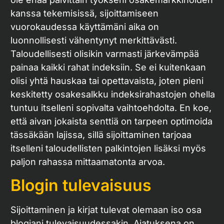
kanssa tekemisissä, sijoittamiseen
vuorokaudessa käyttämäni aika on
luonnollisesti vähentynyt merkittävästi.
Taloudellisesti olisikin varmasti järkevämpää
painaa kaikki rahat indeksiin. Se ei kuitenkaan
olisi yhtä hauskaa tai opettavaista, joten pieni
keskitetty osakesalkku indeksirahastojen ohella
tuntuu itselleni sopivalta vaihtoehdolta. En koe,
että aivan jokaista senttiä on tarpeen optimoida
tässäkään lajissa, sillä sijoittaminen tarjoaa
itselleni taloudellisten palkintojen lisäksi myös
paljon rahassa mittaamatonta arvoa.
Blogin tulevaisuus
Sijoittaminen ja kirjat tulevat olemaan iso osa
blogiani tulevaisuudessakin. Ajatuksena on