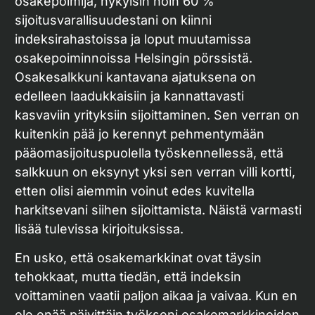
osakepoimija, nykyisin noin 60 %
sijoitusvarallisuudestani on kiinni
indeksirahastoissa ja loput muutamissa
osakepoiminnoissa Helsingin pörssistä.
Osakesalkkuni kantavana ajatuksena on
edelleen laadukkaisiin ja kannattavasti
kasvaviin yrityksiin sijoittaminen. Sen verran on
kuitenkin pää jo kerennyt pehmentymään
pääomasijoituspuolella työskennellessä, että
salkkuun on eksynyt yksi sen verran villi kortti,
etten olisi aiemmin voinut edes kuvitella
harkitsevani siihen sijoittamista. Näistä varmasti
lisää tulevissa kirjoituksissa.
En usko, että osakemarkkinat ovat täysin
tehokkaat, mutta tiedän, että indeksin
voittaminen vaatii paljon aikaa ja vaivaa. Kun en
ole enää päivittäin työkseni osakemarkkinoiden