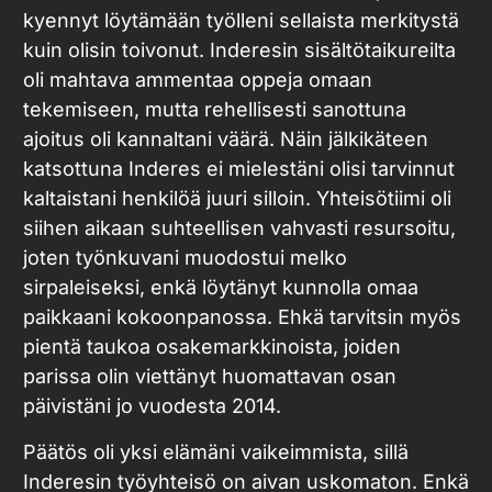
kyennyt löytämään työlleni sellaista merkitystä
kuin olisin toivonut. Inderesin sisältötaikureilta
oli mahtava ammentaa oppeja omaan
tekemiseen, mutta rehellisesti sanottuna
ajoitus oli kannaltani väärä. Näin jälkikäteen
katsottuna Inderes ei mielestäni olisi tarvinnut
kaltaistani henkilöä juuri silloin. Yhteisötiimi oli
siihen aikaan suhteellisen vahvasti resursoitu,
joten työnkuvani muodostui melko
sirpaleiseksi, enkä löytänyt kunnolla omaa
paikkaani kokoonpanossa. Ehkä tarvitsin myös
pientä taukoa osakemarkkinoista, joiden
parissa olin viettänyt huomattavan osan
päivistäni jo vuodesta 2014.
Päätös oli yksi elämäni vaikeimmista, sillä
Inderesin työyhteisö on aivan uskomaton. Enkä