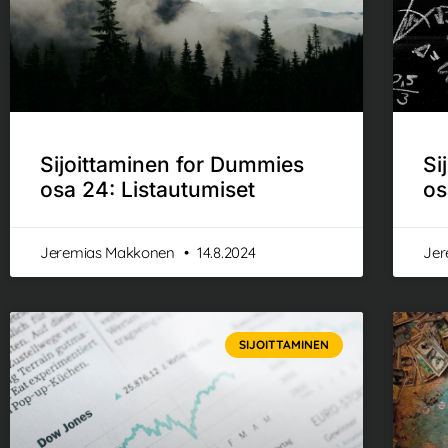
Si
Sijoittaminen for Dummies
os
osa 24: Listautumiset
Jer
Jeremias Makkonen
14.8.2024
SIJOITTAMINEN