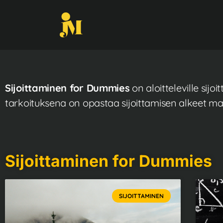
Sijoittaminen for Dummies
on aloitteleville sijoi
tarkoituksena on opastaa sijoittamisen alkeet ma
Sijoittaminen for Dummies
SIJOITTAMINEN