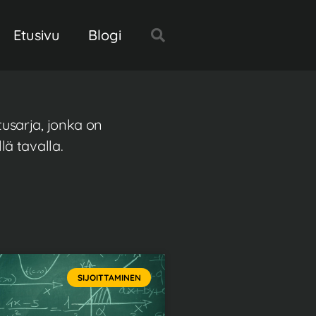
Etusivu
Blogi
uttusarja, jonka on
ä tavalla.
SIJOITTAMINEN