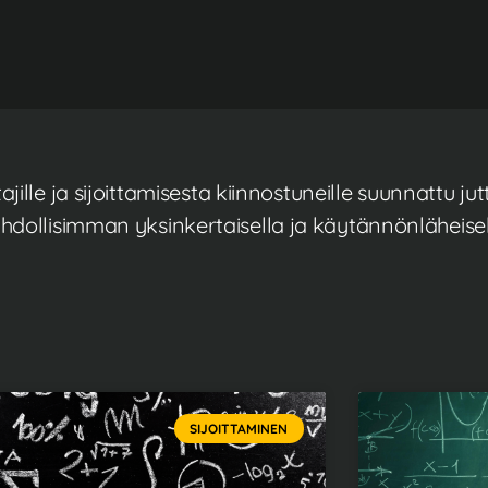
ttajille ja sijoittamisesta kiinnostuneille suunnattu j
hdollisimman yksinkertaisella ja käytännönläheisell
SIJOITTAMINEN