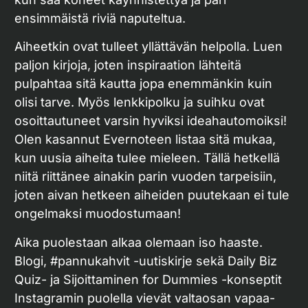
ensimmäistä riviä naputeltua.
Aiheetkin ovat tulleet yllättävän helpolla. Luen
paljon kirjoja, joten inspiraation lähteitä
pulpahtaa sitä kautta jopa enemmänkin kuin
olisi tarve. Myös lenkkipolku ja suihku ovat
osoittautuneet varsin hyviksi ideahautomoiksi!
Olen kasannut Evernoteen listaa sitä mukaa,
kun uusia aiheita tulee mieleen. Tällä hetkellä
niitä riittänee ainakin parin vuoden tarpeisiin,
joten aivan hetkeen aiheiden puutekaan ei tule
ongelmaksi muodostumaan!
Aika puolestaan alkaa olemaan iso haaste.
Blogi, #pannukahvit -uutiskirje sekä Daily Biz
Quiz- ja Sijoittaminen for Dummies -konseptit
Instagramin puolella vievät valtaosan vapaa-