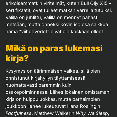
erikoisemmatkin viritelmät, kuten Bull Öljy X15 -
sertifikaatit, ovat tulleet matkan varrella tutuiksi.
Välillä on juhlittu, välillä on mennyt pahasti
metsään, mutta onneksi kovin iso osa salkkua
nämä ”viihdevedot” eivät ole koskaan olleet.
Mikä on paras lukemasi
kirja?
Kysymys on äärimmäisen vaikea, sillä olen
onnistunut kirjahyllyn täyttämisessä
huomattavasti paremmin kuin
osakepoiminnassa. Lähes jokainen omistamani
kirja on huippuluokkaa, mutta parhaimpien
joukkoon lienee lukeutuvat Hans Roslingin
Factfulness
, Matthew Walkerin
Why We Sleep
,