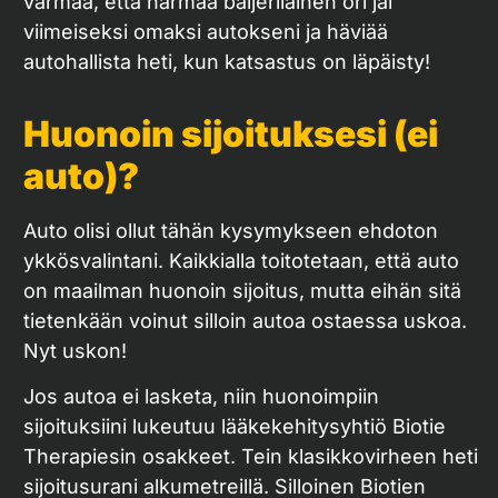
varmaa, että harmaa baijerilainen ori jäi
viimeiseksi omaksi autokseni ja häviää
autohallista heti, kun katsastus on läpäisty!
Huonoin sijoituksesi (ei
auto)?
Auto olisi ollut tähän kysymykseen ehdoton
ykkösvalintani. Kaikkialla toitotetaan, että auto
on maailman huonoin sijoitus, mutta eihän sitä
tietenkään voinut silloin autoa ostaessa uskoa.
Nyt uskon!
Jos autoa ei lasketa, niin huonoimpiin
sijoituksiini lukeutuu lääkekehitysyhtiö Biotie
Therapiesin osakkeet. Tein klasikkovirheen heti
sijoitusurani alkumetreillä. Silloinen Biotien