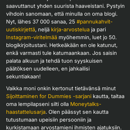
saavuttanut yhden suurista haaveistani. Pystyin
vihdoin sanomaan, että minulla on oma blogi.
Nyt, lähes 37 000 sanaa, 25
#pannukahvit-
uutiskirjettä
, neljä
kirja-arvostelua
ja pari
Instagram-viritelmää
myöhemmin, luet jo 50.
blogikirjoitustani. Hetkeäkään en ole katunut,
enkä varmasti tule katumaankaan. Jos saisin
palata alkuun ja tehdä tuon syyskuisen
päätöksen uudelleen, en jahkailisi
sekuntiakaan!
Vaikka moni onkin kertonut tietävänsä minut
Sijoittaminen for Dummies -sarjani
kautta, taitaa
oma lempilapseni silti olla
Moneytalks-
haastattelusarja
. Olen päässyt sen kautta
tutustumaan upeisiin persooniin ja
kurkistamaan arvostamieni ihmisten ajatuksiin.