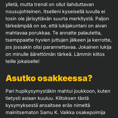
ylletä, mutta trendi on ollut ilahduttavan
nousujohteinen. Itselleni kyseisellä luvulla ei
tosin ole järisyttävän suurta merkitystä. Paljon
tärkeämpää on se, että lukijakuntani on aivan
mahtavaa porukkaa. Te annatte palautetta,
tsemppaatte hyvien juttujen jälkeen ja kerrotte,
jos jossakin olisi parannettavaa. Jokainen lukija
on minulle äärettömän tärkeä. Lämmin kiitos
teille jokaiselle!
Asutko osakkeessa?
Pari hupikysymystäkin mahtui joukkoon, kuten
tietysti asiaan kuuluu. Kiitoksen tästä
kysymyksestä ansaitsee eräs nimeltä
mainitsematon Samu K. Vaikka osakepoimija