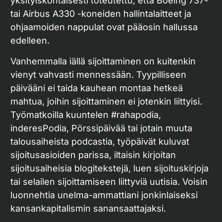
yksityiskohtaisesti toteutettu, että Boeing 737-
tai Airbus A330 -koneiden hallintalaitteet ja
ohjaamoiden nappulat ovat pääosin hallussa
edelleen.
Vanhemmalla iällä sijoittaminen on kuitenkin
vienyt vahvasti mennessään. Tyypilliseen
päivääni ei taida kauhean montaa hetkeä
mahtua, joihin sijoittaminen ei jotenkin liittyisi.
Työmatkoilla kuuntelen #rahapodia,
inderesPodia, Pörssipäivää tai jotain muuta
talousaiheista podcastia, työpäivät kuluvat
sijoitusasioiden parissa, iltaisin kirjoitan
sijoitusaiheisia blogitekstejä, luen sijoituskirjoja
tai selailen sijoittamiseen liittyviä uutisia. Voisin
luonnehtia unelma-ammattiani jonkinlaiseksi
kansankapitalismin sanansaattajaksi.