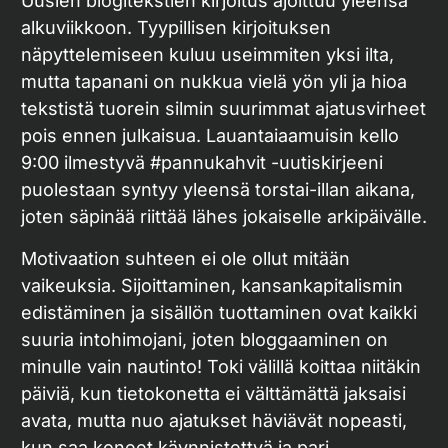
Uusien blogitekstien kirjoitus ajoittuu yleensä
alkuviikkoon. Tyypillisen kirjoituksen
näpyttelemiseen kuluu useimmiten yksi ilta,
mutta tapanani on nukkua vielä yön yli ja hioa
tekstistä tuorein silmin suurimmat ajatusvirheet
pois ennen julkaisua. Lauantaiaamuisin kello
9:00 ilmestyvä #pannukahvit -uutiskirjeeni
puolestaan syntyy yleensä torstai-illan aikana,
joten säpinää riittää lähes jokaiselle arkipäivälle.
Motivaation suhteen ei ole ollut mitään
vaikeuksia. Sijoittaminen, kansankapitalismin
edistäminen ja sisällön tuottaminen ovat kaikki
suuria intohimojani, joten bloggaaminen on
minulle vain nautinto! Toki välillä koittaa niitäkin
päiviä, kun tietokonetta ei välttämättä jaksaisi
avata, mutta nuo ajatukset häviävät nopeasti,
kun saa koneet käynnistettyä ja pari