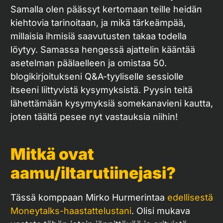
Samalla olen päässyt kertomaan teille heidän
kiehtovia tarinoitaan, ja mikä tärkeämpää,
millaisia ihmisiä saavutusten takaa todella
löytyy. Samassa hengessä ajattelin kääntää
asetelman päälaelleen ja omistaa 50.
blogikirjoitukseni Q&A-tyyliselle sessiolle
itseeni liittyvistä kysymyksistä. Pyysin teitä
lähettämään kysymyksiä somekanavieni kautta,
joten täältä pesee nyt vastauksia niihin!
Mitkä ovat
aamu/iltarutiinejasi?
Tässä komppaan Mirko Hurmerintaa
edellisestä
Moneytalks-haastattelustani
. Olisi mukava