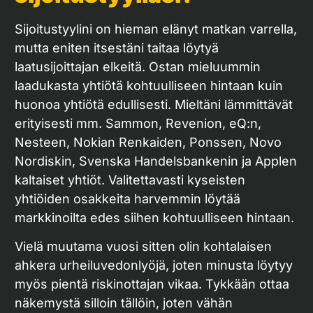
Sijoitustyylini on hieman elänyt matkan varrella,
mutta eniten itsestäni taitaa löytyä
laatusijoittajan elkeitä. Ostan mieluummin
laadukasta yhtiötä kohtuulliseen hintaan kuin
huonoa yhtiötä edullisesti. Mieltäni lämmittävät
erityisesti mm. Sammon, Revenion, eQ:n,
Nesteen, Nokian Renkaiden, Ponssen, Novo
Nordiskin, Svenska Handelsbankenin ja Applen
kaltaiset yhtiöt. Valitettavasti kyseisten
yhtiöiden osakkeita harvemmin löytää
markkinoilta edes siihen kohtuulliseen hintaan.
Vielä muutama vuosi sitten olin kohtalaisen
ahkera urheiluvedonlyöjä, joten minusta löytyy
myös pientä riskinottajan vikaa. Tykkään ottaa
näkemystä silloin tällöin, joten vähän