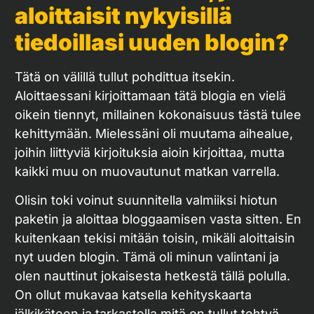
aloittaisit nykyisillä
tiedoillasi uuden blogin?
Tätä on välillä tullut pohdittua itsekin.
Aloittaessani kirjoittamaan tätä blogia en vielä
oikein tiennyt, millainen kokonaisuus tästä tulee
kehittymään. Mielessäni oli muutama aihealue,
joihin liittyviä kirjoituksia aioin kirjoittaa, mutta
kaikki muu on muovautunut matkan varrella.
Olisin toki voinut suunnitella valmiiksi hiotun
paketin ja aloittaa bloggaamisen vasta sitten. En
kuitenkaan tekisi mitään toisin, mikäli aloittaisin
nyt uuden blogin. Tämä oli minun valintani ja
olen nauttinut jokaisesta hetkestä tällä polulla.
On ollut mukavaa katsella kehityskaarta
jälkikäteen ja tarkastella mitä on tullut tehtyä.