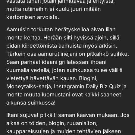
vastata tähän jotain jännittävää ja erityistä,
mutta rutiineihin ei kuulu juuri mitään
kertomisen arvoista.
Aamuisin torkutan herätyskelloa aivan liian
monta kertaa. Herään silti hyvissä ajoin, sillä
pidän kiireettömistä aamuista myös arkisin.
Tärkein osa aamurutiinejani on pitkähkö suihku.
Saan parhaat ideani grillatessani ihoani
kuumalla vedellä, joten suihkussa tulee välillä
vietettyä hävettävän kauan. Blogini,
Moneytalks-sarja, Instagramin Daily Biz Quiz ja
monta muuta luomustani ovat kaikki saaneet
alkunsa suihkussa!
Iltani sujuvat pitkälti saman kaavan mukaan. Jos
aikaa on töiden, blogin, ruuanlaiton,
kauppareissujen ja muiden tehtävien jälkeen