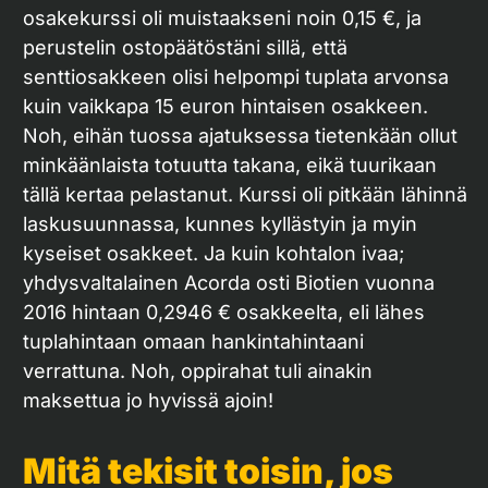
osakekurssi oli muistaakseni noin 0,15 €, ja
perustelin ostopäätöstäni sillä, että
senttiosakkeen olisi helpompi tuplata arvonsa
kuin vaikkapa 15 euron hintaisen osakkeen.
Noh, eihän tuossa ajatuksessa tietenkään ollut
minkäänlaista totuutta takana, eikä tuurikaan
tällä kertaa pelastanut. Kurssi oli pitkään lähinnä
laskusuunnassa, kunnes kyllästyin ja myin
kyseiset osakkeet. Ja kuin kohtalon ivaa;
yhdysvaltalainen Acorda osti Biotien vuonna
2016 hintaan 0,2946 € osakkeelta, eli lähes
tuplahintaan omaan hankintahintaani
verrattuna. Noh, oppirahat tuli ainakin
maksettua jo hyvissä ajoin!
Mitä tekisit toisin, jos