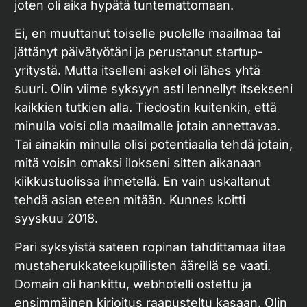
joten oli aika hypätä tuntemattomaan.
Ei, en muuttanut toiselle puolelle maailmaa tai
jättänyt päivätyötäni ja perustanut startup-
yritystä. Mutta itselleni askel oli lähes yhtä
suuri. Olin viime syksyyn asti lennellyt itsekseni
kaikkien tutkien alla. Tiedostin kuitenkin, että
minulla voisi olla maailmalle jotain annettavaa.
Tai ainakin minulla olisi potentiaalia tehdä jotain,
mitä voisin omaksi ilokseni sitten aikanaan
kiikkustuolissa ihmetellä. En vain uskaltanut
tehdä asian eteen mitään. Kunnes koitti
syyskuu 2018.
Pari syksyistä sateen ropinan tahdittamaa iltaa
mustaherukkateekupillisten äärellä se vaati.
Domain oli hankittu, webhotelli ostettu ja
ensimmäinen kirjoitus raapusteltu kasaan. Olin